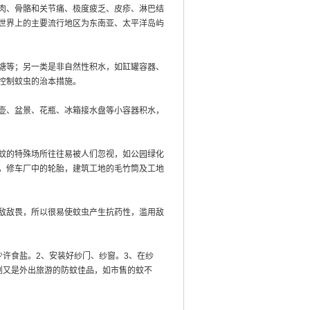
肉、骨骼和关节痛、极度疲乏、皮疹、淋巴结
世界上的主要流行地区为东南亚、太平洋岛屿
塘等；另一类是非自然性积水，如缸罐容器、
控制蚊虫的治本措施。
壶、盆景、花瓶、冰箱接水盘等小容器积水，
蚊的特殊场所往往易被人们忽视，如公园绿化
，修车厂中的轮胎，建筑工地的毛竹筒及工地
敌敌畏，所以很易使蚊虫产生抗药性，滥用敌
许食盐。2、安装好纱门、纱窗。3、在纱
剂又是外出旅游的防蚊佳品，如市售的蚊不