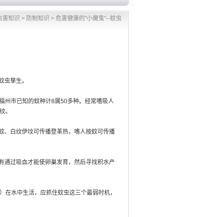
虫害知识
>
防制知识
>
危害健康的"小魔鬼"--蚊虫
蚊虫孳生。
福州市已知的蚊种计8属50多种。经常嗜吸人
纹。
蚊、白纹伊坟可传播登革热，嗜人按蚊可传播
有通过吸血才能使卵巢发育，然后寻找积水产
）在水中生活，应抓住蚊虫这三个最弱时机，