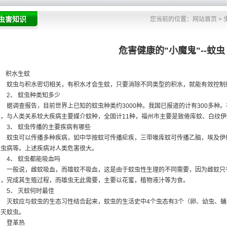
虫害知识
您当前的位置：
网站首页
>
危害健康的"小魔鬼"--蚊虫
、 积水生蚊
蚊虫与积水密切相关，有积水才会生蚊，只要消除不同类型的积水，就能有效控制
2、 蚊虫种类知多少
据调查报告，目前世界上已知的蚊虫种类约3000种。我国已报道的计有300多种。
血，与人类关系较大疾病主要媒介蚊种，全国计11种，福州市主要是致倦库蚊、白纹伊
3、 蚊虫传播的主要疾病有哪些
蚊虫可以传播多种疾病，如中华按蚊可传播疟疾，三带喙库蚊可传播乙脑，埃及伊
丝虫病等。上述疾病对人类危害很大。
4、 蚊虫都能吸血吗
一般说，雌蚊吸血，而雄蚊不吸血，这是由于蚊虫性生理的不同需要，因为雌蚊只
卵，完成其生殖过程，而雄虫无此需要，主要以花蜜，植物液汁等为食。
5、 灭蚊何时最佳
灭蚊应与蚊虫的生态习性结合起来，蚊虫的生活史中4个虫态有3个（卵、幼虫、蛹
歼灭蚊虫。
登革热