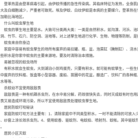
登革热是由登革病毒引起，由伊蚊传播的急性传染病。其临床特征为发热，全身肌
肿大及白细胞减少，严重者可致死。埃及伊蚊、白纹伊蚊是本病的主要媒介。登革热在
和加勒比海地区。
什么叫蚊虫孳生地
蚊虫的孳生地主要是水。大致可分类两大类：一类是自然积水，如沟渫、河浜、池
树洞、竹节、石穴、防空洞、洼地等。对上述孳生地进行化学、生物、物理等防制，是
蚊虫来自你身边
家庭中容易有蚊虫孳生的场所有废弃的易拉罐、瓶、盆、泡菜缸（腌制缸）、浇水
这些积水是你家中蚊虫的主要来源地，要及时清除治本措施。
易被忽视的蚊虫场所
有积水就会生蚊虫，大到湖泊小到鸡蛋壳，只要有积水，就可能有蚊孳生，一些生
地中废弃的饮料瓶、饭盒等小型容器、废船、苗圃中的花盆，酿造厂、饮料厂的各种瓶
积水等等。
杀蚊幼不宜使用敌敌畏
敌敌畏是一种有机磷杀虫剂，在水中易分解，药效很快失去，同时灭成蚊有时也用
敌畏又易造成环境污染，所以不宜使用敌敌畏处理蚊虫孳生地。
居民防蚊叮咬秘诀
家庭防蚊叮咬方法主要有：1、清除家庭中不同类型积水，一时不能清除的可放入少
门、纱窗上涂长效杀虫剂。4、使用蚊香、驱蚊剂、电蚊拍、喷射剂、蚊帐。其中驱蚊
叮。
居民小区灭蚊