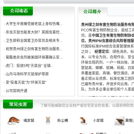
·
大学生半夜睡觉被老鼠上身咬伤嘴...
贵州绿之剑有害生物防治服务有
PCO有害生物防制企业，是经工
·
杀虫灭鼠也能发大财？英国虫害控...
司，是
中国卫生有害生物防制协会
·
卫生部和全国爱卫办官员及相关专...
位、贵州IPM虫害综合风险管理
行国际标准IPM综合虫害管理体
·
祝贺贵州绿之剑有害生物防治服务...
之剑 ；
经营定位
：绿⾊消杀、
本、以专业为剑，合规作业、安
·
菊酯类杀虫剂被美国环保署确认安...
环保合规药剂、⼀⼾⼀档台账、
·
虎门：投放5吨“灭鼠谷” 全镇...
营⿏类、蟑螂、蚊蝇、蚂蚁、⽩
务覆盖家庭、商铺、餐饮酒店、
·
山丹马场科学灭鼠保护草原
备正规从业资质、标准化施⼯团
·
变“投毒灭鼠”为“环保灭鼠”
已遍布贵州省，并逐步向云南、
队，为许多企事业单位和个人家
·
公司官网开通
本公司服务承诺
:
先服务后收费，
·
公司推出先服务后收费服务承诺
环保
。如造成经济损失，由我公
了解可能威胁您企业财产或住宅安全的虫害，以提前预防危
多彩贵州，绿
企业口号
：